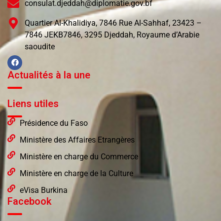
consulat.djeddah@diplomatie.gov.bf
Quartier Al-Khalidiya, 7846 Rue Al-Sahhaf, 23423 –
7846 JEKB7846, 3295 Djeddah, Royaume d’Arabie
saoudite
Actualités à la une
Liens utiles
Présidence du Faso
Ministère des Affaires Etrangères
Ministère en charge du Commerce
Ministère en charge de la Culture
eVisa Burkina
Facebook